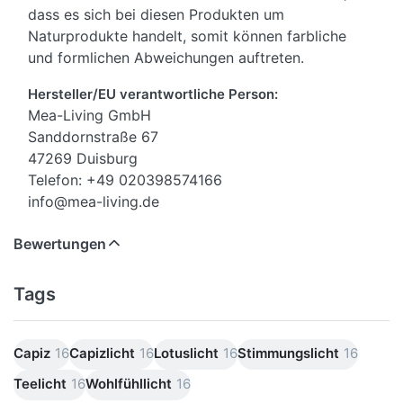
dass es sich bei diesen Produkten um
Naturprodukte handelt, somit können farbliche
und formlichen Abweichungen auftreten.
Hersteller/EU verantwortliche Person:
Mea-Living GmbH
Sanddornstraße 67
47269 Duisburg
Telefon: +49 020398574166
info@mea-living.de
Bewertungen
Tags
Capiz
16
Capizlicht
16
Lotuslicht
16
Stimmungslicht
16
Teelicht
16
Wohlfühllicht
16