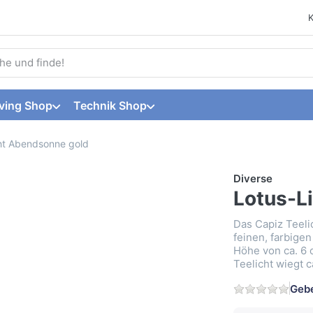
 einen Suchbegriff ein. Während Sie tippen, erscheinen automat
ving Shop
Technik Shop
ht Abendsonne gold
Diverse
Lotus-L
Das Capiz Teeli
feinen, farbige
Höhe von ca. 6 
Teelicht wiegt c
Gebe