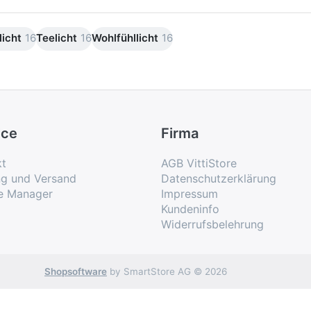
icht
16
Teelicht
16
Wohlfühllicht
16
ice
Firma
kt
AGB VittiStore
ng und Versand
Datenschutzerklärung
e Manager
Impressum
Kundeninfo
Widerrufsbelehrung
Shopsoftware
by SmartStore AG © 2026