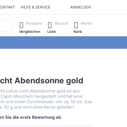
KONTAKT
HILFE & SERVICE
ANMELDEN
isch erste Ergebnisse. Drücken Sie die Eingabetaste, um alle 
Produkte
Wunsch
Waren
Vergleichen
Liste
Korb
icht Abendsonne gold
cht Lotus-Licht Abendsonne gold ist aus
n Capiz-Muscheln hergestellt und hat eine
cm und einen Durchmesser von ca. 10 cm. Das
a. 50 g und wird ohne Kerze geliefert.
n Sie die erste Bewertung ab