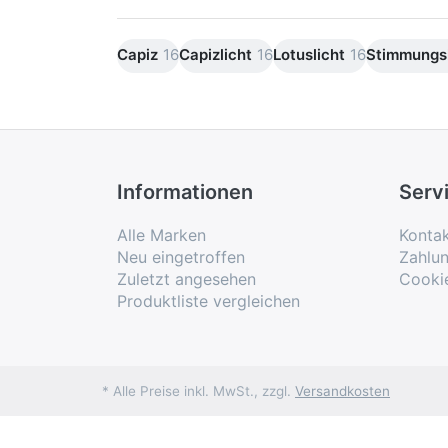
Capiz
16
Capizlicht
16
Lotuslicht
16
Stimmungsl
Informationen
Serv
Alle Marken
Konta
Neu eingetroffen
Zahlu
Zuletzt angesehen
Cooki
Produktliste vergleichen
* Alle Preise inkl. MwSt., zzgl.
Versandkosten