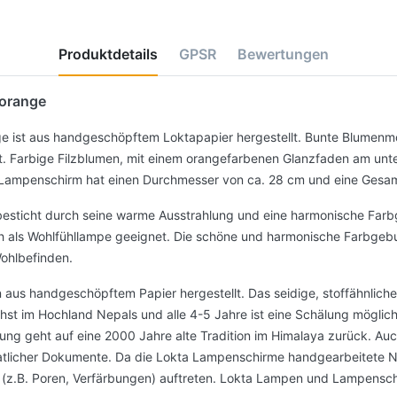
Produktdetails
GPSR
Bewertungen
 orange
 ist aus handgeschöpftem Loktapapier hergestellt. Bunte Blumenmot
. Farbige Filzblumen, mit einem orangefarbenen Glanzfaden am unt
 Lampenschirm hat einen Durchmesser von ca. 28 cm und eine Gesa
besticht durch seine warme Ausstrahlung und eine harmonische Farb
ch als Wohlfühllampe geeignet. Die schöne und harmonische Farbge
ohlbefinden.
aus handgeschöpftem Papier hergestellt. Das seidige, stoffähnlich
t im Hochland Nepals und alle 4-5 Jahre ist eine Schälung möglich
nung geht auf eine 2000 Jahre alte Tradition im Himalaya zurück. A
atlicher Dokumente. Da die Lokta Lampenschirme handgearbeitete N
(z.B. Poren, Verfärbungen) auftreten. Lokta Lampen und Lampensch