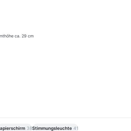
mthöhe ca. 29 cm
apierschirm
38
Stimmungsleuchte
41