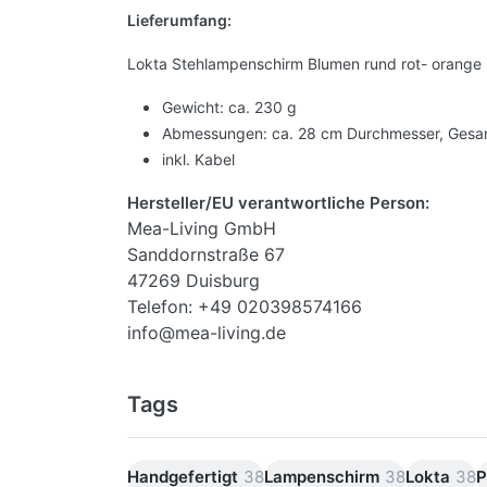
Lieferumfang:
Lokta Stehlampenschirm Blumen rund rot- orange
Gewicht: ca. 230 g
Abmessungen: ca. 28 cm Durchmesser, Gesa
inkl. Kabel
Hersteller/EU verantwortliche Person:
Mea-Living GmbH
Sanddornstraße 67
47269 Duisburg
Telefon: +49 020398574166
info@mea-living.de
Tags
Handgefertigt
38
Lampenschirm
38
Lokta
38
P