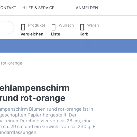
KONTAKT
HILFE & SERVICE
ANMELDEN
isch erste Ergebnisse. Drücken Sie die Eingabetaste, um alle 
Produkte
Wunsch
Waren
Vergleichen
Liste
Korb
 rot-orange
tehlampenschirm
rund rot-orange
ampenschirm Blumen rund rot-orange ist in
geschöpften Papier hergestellt. Der
at einen Durchmesser von ca. 28 cm, eine
ca. 29 cm und ein Gewicht von ca. 230 g. Er
Standardfassungen