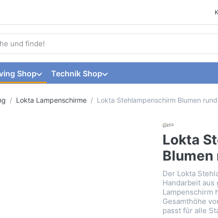
 einen Suchbegriff ein. Während Sie tippen, erscheinen automat
ving Shop
Technik Shop
ng
Lokta Lampenschirme
Lokta Stehlampenschirm Blumen rund
Lokta S
Blumen 
Der Lokta Stehl
Handarbeit aus 
Lampenschirm h
Gesamthöhe von 
passt für alle 