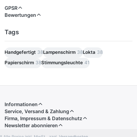
GPSR
Bewertungen
Tags
Handgefertigt
38
Lampenschirm
38
Lokta
38
Papierschirm
38
Stimmungsleuchte
41
Informationen
Service, Versand & Zahlung
Firma, Impressum & Datenschutz
Newsletter abonnieren
* Alle Preise inkl. MwSt., zzgl.
Versandkosten