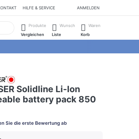
KONTAKT
HILFE & SERVICE
ANMELDEN
isch erste Ergebnisse. Drücken Sie die Eingabetaste, um alle 
Produkte
Wunsch
Waren
Vergleichen
Liste
Korb
ER Solidline Li-Ion
eable battery pack 850
n Sie die erste Bewertung ab