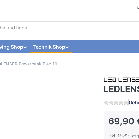
 einen Suchbegriff ein. Während Sie tippen, erscheinen automat
ving Shop
Technik Shop
LENSER Powerbank Flex 10
LEDLENS
Gebe
69,90 
inkl. MwSt. zzg