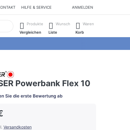
KONTAKT
HILFE & SERVICE
ANMELDEN
isch erste Ergebnisse. Drücken Sie die Eingabetaste, um alle 
Produkte
Wunsch
Waren
Vergleichen
Liste
Korb
ER Powerbank Flex 10
n Sie die erste Bewertung ab
€
l.
Versandkosten