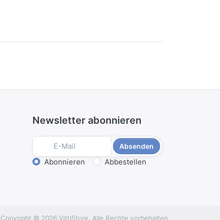
Newsletter abonnieren
Absenden
Aktion wählen
Abonnieren
Abbestellen
Copyright © 2026 VittiStore. Alle Rechte vorbehalten.