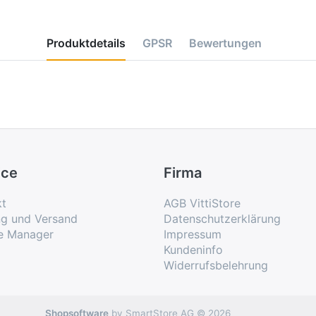
Produktdetails
GPSR
Bewertungen
ice
Firma
kt
AGB VittiStore
ng und Versand
Datenschutzerklärung
e Manager
Impressum
Kundeninfo
Widerrufsbelehrung
Shopsoftware
by SmartStore AG © 2026