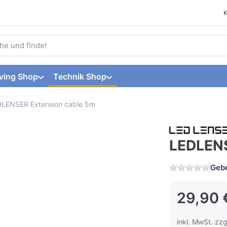
 einen Suchbegriff ein. Während Sie tippen, erscheinen automat
ving Shop
Technik Shop
LENSER Extension cable 5m
LEDLENS
Gebe
29,90 
inkl. MwSt. zzg