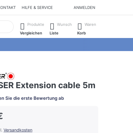
KONTAKT
HILFE & SERVICE
ANMELDEN
isch erste Ergebnisse. Drücken Sie die Eingabetaste, um alle 
Produkte
Wunsch
Waren
Vergleichen
Liste
Korb
ER Extension cable 5m
n Sie die erste Bewertung ab
€
l.
Versandkosten