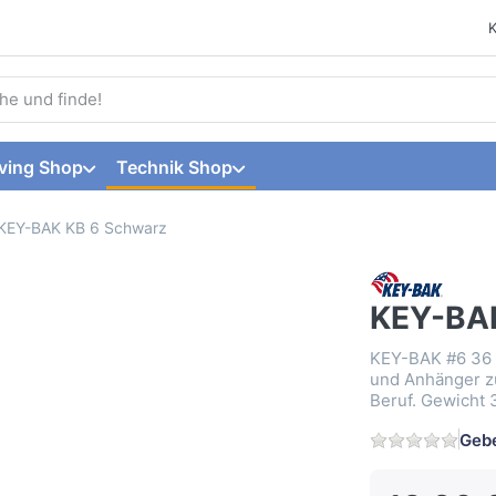
 einen Suchbegriff ein. Während Sie tippen, erscheinen automat
ving Shop
Technik Shop
KEY-BAK KB 6 Schwarz
KEY-BAK
KEY-BAK #6 36 B
und Anhänger zu
Beruf. Gewicht 
Gebe