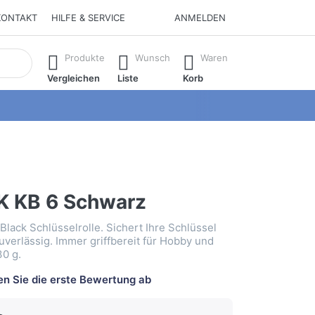
KONTAKT
HILFE & SERVICE
ANMELDEN
isch erste Ergebnisse. Drücken Sie die Eingabetaste, um alle 
Produkte
Wunsch
Waren
Vergleichen
Liste
Korb
 KB 6 Schwarz
lack Schlüsselrolle. Sichert Ihre Schlüssel
verlässig. Immer griffbereit für Hobby und
30 g.
n Sie die erste Bewertung ab