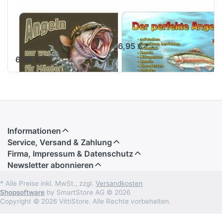
Frühstücksbrettchen
Frühstücksbrettch
Angeln nur was
Angeltag
für Männer
6,95 € *
6,95 € *
Informationen
Service, Versand & Zahlung
Firma, Impressum & Datenschutz
Newsletter abonnieren
* Alle Preise inkl. MwSt., zzgl.
Versandkosten
Shopsoftware
by SmartStore AG © 2026
Copyright © 2026 VittiStore. Alle Rechte vorbehalten.