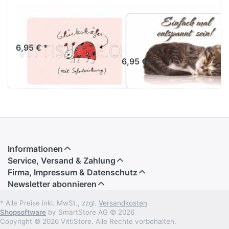
Frühstücksbrettchen
Frühstücksbrettch
Glückskäfer
Einfach mal
entspannt
6,95 € *
6,95 € *
Informationen
Service, Versand & Zahlung
Firma, Impressum & Datenschutz
Newsletter abonnieren
* Alle Preise inkl. MwSt., zzgl.
Versandkosten
Shopsoftware
by SmartStore AG © 2026
Copyright © 2026 VittiStore. Alle Rechte vorbehalten.