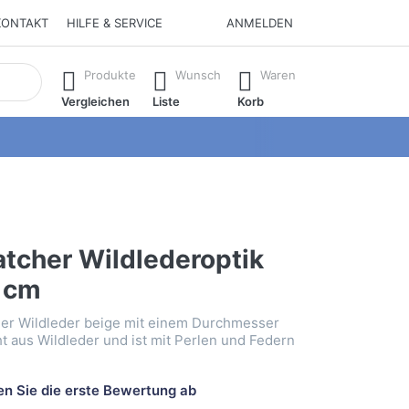
KONTAKT
HILFE & SERVICE
ANMELDEN
isch erste Ergebnisse. Drücken Sie die Eingabetaste, um alle 
Produkte
Wunsch
Waren
Vergleichen
Liste
Korb
tcher Wildlederoptik
9 cm
er Wildleder beige mit einem Durchmesser
t aus Wildleder und ist mit Perlen und Federn
n Sie die erste Bewertung ab