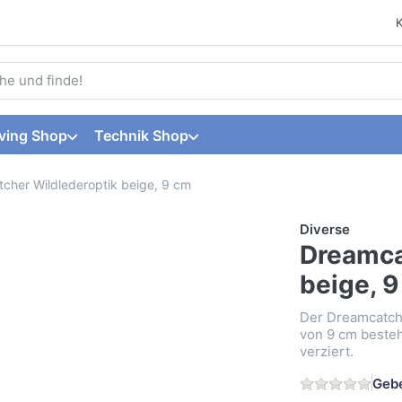
 einen Suchbegriff ein. Während Sie tippen, erscheinen automat
ving Shop
Technik Shop
cher Wildlederoptik beige, 9 cm
Diverse
Dreamca
beige, 
Der Dreamcatch
von 9 cm besteh
verziert.
Gebe