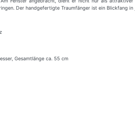
Am Fenster angebracht, dient er nicht nur als attraktive
ingen. Der handgefertigte Traumfänger ist ein Blickfang i
rz
esser, Gesamtlänge ca. 55 cm