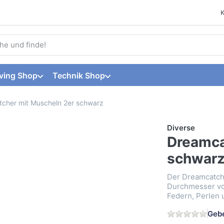
 einen Suchbegriff ein. Während Sie tippen, erscheinen automat
ving Shop
Technik Shop
cher mit Muscheln 2er schwarz
Diverse
Dreamca
schwar
Der Dreamcatch
Durchmesser von
Federn, Perlen 
Gebe