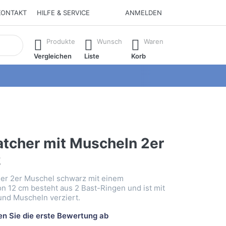
KONTAKT
HILFE & SERVICE
ANMELDEN
isch erste Ergebnisse. Drücken Sie die Eingabetaste, um alle 
Produkte
Wunsch
Waren
Vergleichen
Liste
Korb
tcher mit Muscheln 2er
z
er 2er Muschel schwarz mit einem
 12 cm besteht aus 2 Bast-Ringen und ist mit
und Muscheln verziert.
n Sie die erste Bewertung ab