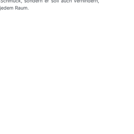
r Schmuck, sondern er soll auch verhindern,
n jedem Raum.