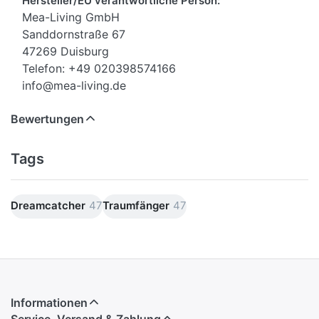
Hersteller/EU verantwortliche Person:
Mea-Living GmbH
Sanddornstraße 67
47269 Duisburg
Telefon: +49 020398574166
info@mea-living.de
Bewertungen
Tags
Dreamcatcher
47
Traumfänger
47
Informationen
Service, Versand & Zahlung