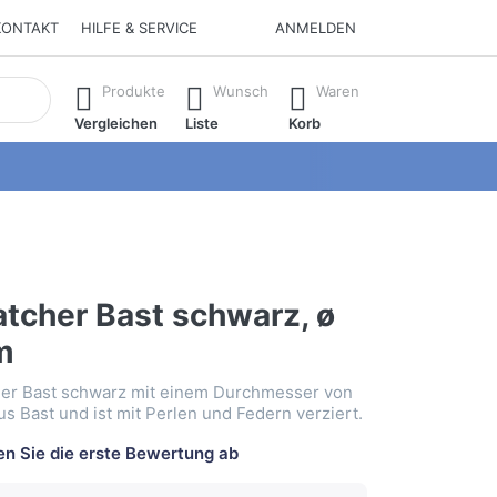
KONTAKT
HILFE & SERVICE
ANMELDEN
isch erste Ergebnisse. Drücken Sie die Eingabetaste, um alle 
Produkte
Wunsch
Waren
Vergleichen
Liste
Korb
tcher Bast schwarz, ø
m
er Bast schwarz mit einem Durchmesser von
s Bast und ist mit Perlen und Federn verziert.
n Sie die erste Bewertung ab