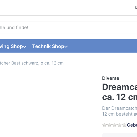
 einen Suchbegriff ein. Während Sie tippen, erscheinen automat
ving Shop
Technik Shop
cher Bast schwarz, ø ca. 12 cm
Diverse
Dreamca
ca. 12 c
Der Dreamcatch
12 cm besteht au
Gebe