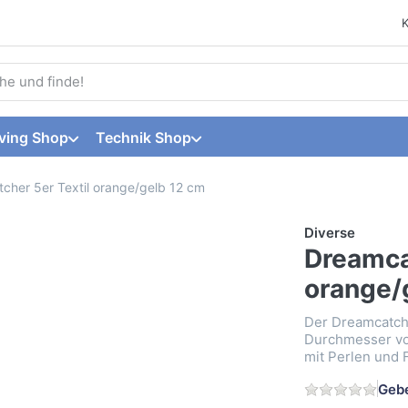
 einen Suchbegriff ein. Während Sie tippen, erscheinen automat
ving Shop
Technik Shop
cher 5er Textil orange/gelb 12 cm
Diverse
Dreamca
orange/
Der Dreamcatche
Durchmesser von
mit Perlen und 
Gebe