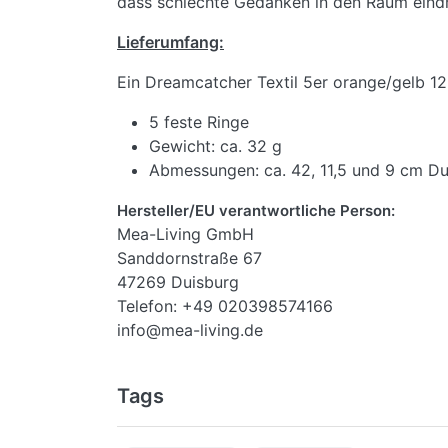
dass schlechte Gedanken in den Raum eindr
Lieferumfang:
Ein Dreamcatcher Textil 5er orange/gelb 1
5 feste Ringe
Gewicht: ca. 32 g
Abmessungen: ca. 42, 11,5 und 9 cm D
Hersteller/EU verantwortliche Person:
Mea-Living GmbH
Sanddornstraße 67
47269 Duisburg
Telefon: +49 020398574166
info@mea-living.de
Tags