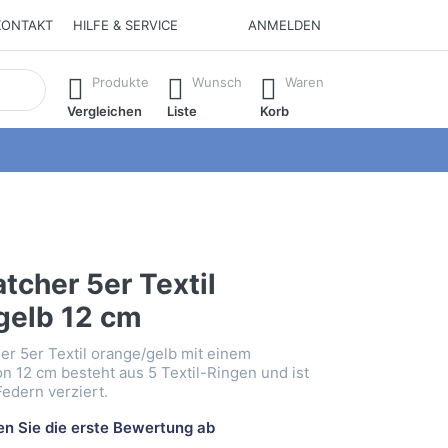
KONTAKT
HILFE & SERVICE
ANMELDEN
isch erste Ergebnisse. Drücken Sie die Eingabetaste, um alle 
Produkte
Wunsch
Waren
Vergleichen
Liste
Korb
tcher 5er Textil
gelb 12 cm
r 5er Textil orange/gelb mit einem
 12 cm besteht aus 5 Textil-Ringen und ist
Federn verziert.
n Sie die erste Bewertung ab