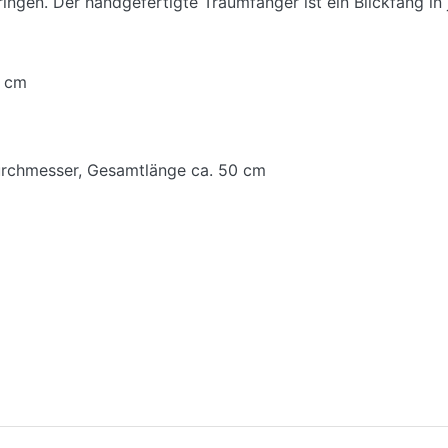
ingen. Der handgefertigte Traumfänger ist ein Blickfang i
2 cm
urchmesser, Gesamtlänge ca. 50 cm