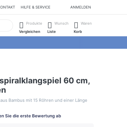
KONTAKT
HILFE & SERVICE
ANMELDEN
isch erste Ergebnisse. Drücken Sie die Eingabetaste, um alle 
Produkte
Wunsch
Waren
Vergleichen
Liste
Korb
piralklangspiel 60 cm,
en
 aus Bambus mit 15 Röhren und einer Länge
n Sie die erste Bewertung ab