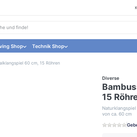
 einen Suchbegriff ein. Während Sie tippen, erscheinen automat
ving Shop
Technik Shop
lklangspiel 60 cm, 15 Röhren
Diverse
Bambuss
15 Röhr
Naturklangspiel
von ca. 60 cm
Gebe