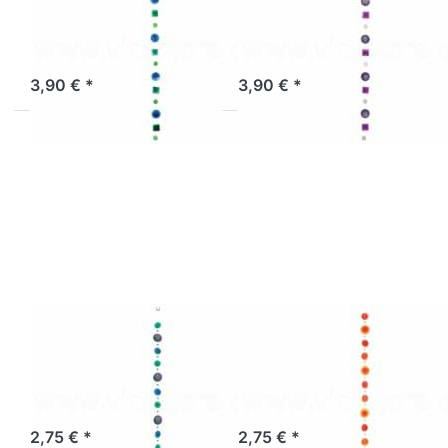
Quadrate grün-
Quadrate weiß-
türkis-blau
lila-grün-pink
Sofort versandfertig, Lieferzeit 1-3 Werktage.
Sofort versandfertig, Lieferzeit 1-3 Werktage.
3,90 € *
3,90 € *
Drücken Sie
Drücken Sie
ENTER für
ENTER für
mehr
mehr
Optionen zu
Optionen zu
Muschelkette
Muschelkette
bicolor lila-
bicolor
türkis-grün
orange-rot-
gelb
Muschelkette
Muschelkette
bicolor lila-
bicolor orange-
türkis-grün
rot-gelb
Artikel derzeit nicht verfügbar.
Sofort versandfertig, Lieferzeit 1-3 Werktage.
2,75 € *
2,75 € *