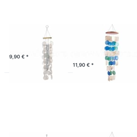
türkis-natur
Muschelklangspiel
Muschelmobile
weiß
rund blau-
türkis-natur
Artikel derzeit nicht verfügbar.
9,90 € *
Sofort versandfertig, Lieferzeit 1-3 Werktage.
11,90 € *
Drücken Sie
Drücken Sie
ENTER für
ENTER für
mehr Optionen
mehr Optionen
zu
zu
Muschelmobile
Muschelmobile
weiß 80 cm
rund gelb-
orange-natur