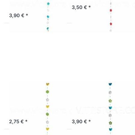
3,50 € *
Sofort versandfertig, Lieferzeit 1-3 Werktage.
3,90 € *
Drücken Sie
Drücken Sie
ENTER für
ENTER für
mehr
mehr
Optionen zu
Optionen zu
Muschelkette
Muschelkette
Vögel gelb-
Vögel türkis-
grün-weiß
weiß-grün
Muschelkette
Muschelkette
Vögel gelb-
Vögel türkis-
grün-weiß
weiß-grün
Sofort versandfertig, Lieferzeit 1-3 Werktage.
Sofort versandfertig, Lieferzeit 1-3 Werktage.
2,75 € *
3,90 € *