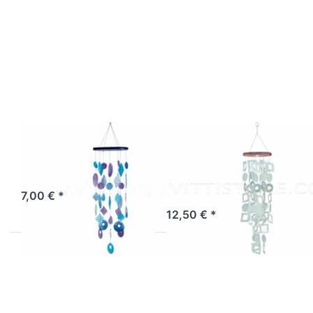
Drücken Sie
Drücken Sie
ENTER für mehr
ENTER für
Optionen zu
mehr Optionen
Muschelwindspiel
zu
oval blau-türkis
Muschelmobile
Kreis Quadrat
weiß
Muschelwindspiel
Muschelmobile
oval blau-türkis
Kreis Quadrat
weiß
Artikel derzeit nicht verfügbar.
7,00 € *
Sofort versandfertig, Lieferzeit 1-3 Werktage.
12,50 € *
Drücken Sie
Drücken Sie
ENTER für mehr
ENTER für
Optionen zu
mehr Optionen
Muschelklangspiel
zu
weiß
Muschelmobile
rund blau-