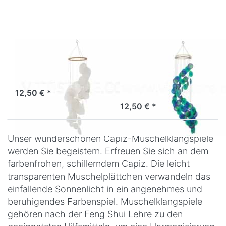
lila-türkis-grün
Muschelmobile
Muschelmobile
Spirale weiß
Spirale bicolor
lila-türkis-grün
Sofort versandfertig, Lieferzeit 1-3 Werktage.
12,50 € *
Artikel derzeit nicht verfügbar.
12,50 € *
Unser wunderschönen Capiz-Muschelklangspiele
werden Sie begeistern. Erfreuen Sie sich an dem
farbenfrohen, schillerndem Capiz. Die leicht
transparenten Muschelplättchen verwandeln das
einfallende Sonnenlicht in ein angenehmes und
beruhigendes Farbenspiel. Muschelklangspiele
gehören nach der Feng Shui Lehre zu den