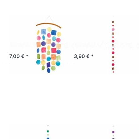
braun-
rot-pink
Muschelwindspiel
Kreise und
geschwungen
Quadrate braun-
regenbogen
rot-pink
Artikel derzeit nicht verfügbar.
Sofort versandfertig, Lieferzeit 1-3 Werktage.
7,00 € *
3,90 € *
Drücken
Drücken
Sie
Sie
ENTER
ENTER
für mehr
für mehr
Optionen
Optionen
zu Kreise
zu Kreise
und
und
Quadrate
Quadrate
grün-
weiß-lila-
türkis-
grün-
blau
pink
Kreise und
Kreise und