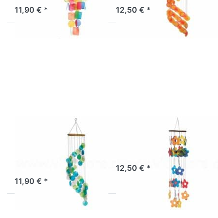
11,90 € *
12,50 € *
Drücken Sie
Drücken Sie
ENTER für
ENTER für mehr
mehr Optionen
Optionen zu
zu
Muschelwindspiel,
Muschelmobile
rund, Blumen
Spirale türkis-
grün-weiß
Muschelmobile
Muschelwindspiel,
Spirale türkis-
rund, Blumen
grün-weiß
Sofort versandfertig, Lieferzeit 1-3 Werktage.
12,50 € *
Artikel derzeit nicht verfügbar.
11,90 € *
Drücken Sie
Drücken Sie
ENTER für mehr
ENTER für mehr