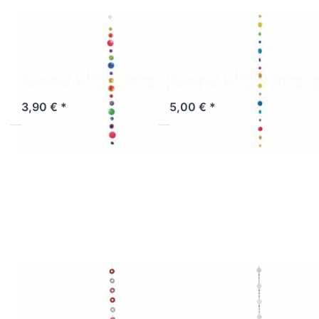
Muschelkette
Muschelkette
multicolor 100
regenbogen 170
cm
cm
Sofort versandfertig, Lieferzeit 1-3 Werktage.
Sofort versandfertig, Lieferzeit 1-3 Werktage.
3,90 € *
5,00 € *
Drücken Sie
Drücken Sie
ENTER für
ENTER für
mehr
mehr
Optionen zu
Optionen zu
Muschelkette
Muschelkette
Ringe rot-
Spiegel
weiß-pink
Kreise weiß
Muschelkette
Muschelkette
Ringe rot-weiß-
Spiegel Kreise