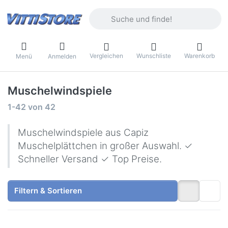
Geben Sie einen Suchbegriff ein. Währ
Vergleichen
Wunschliste
Warenkorb
Menü
Anmelden
Muschelwindspiele
Suchergebnisse:
1-42
von
42
Muschelwindspiele aus Capiz
Muschelplättchen in großer Auswahl. ✓
Schneller Versand ✓ Top Preise.
Filtern & Sortieren