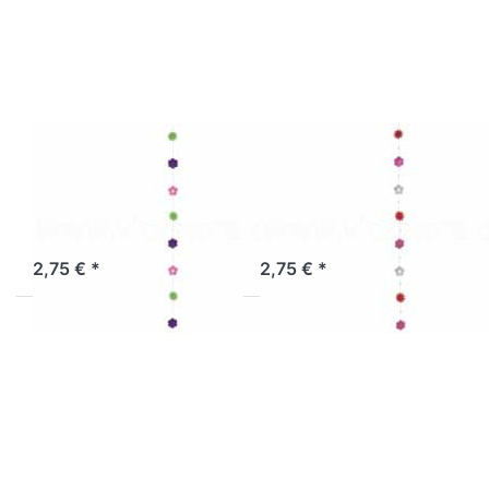
Muschelkette
Muschelkette
Blumen grün-
Blumen pink-
lila-pink
weiß-rot
100cm
Muschelkette
Muschelkette
Blumen grün-
Blumen pink-
lila-pink
weiß-rot 100cm
Sofort versandfertig, Lieferzeit 1-3 Werktage.
Sofort versandfertig, Lieferzeit 1-3 Werktage.
2,75 € *
2,75 € *
Drücken Sie
Drücken Sie
ENTER für
ENTER für
mehr
mehr
Optionen zu
Optionen zu
Muschelkette
Muschelkette
multicolor
regenbogen
100 cm
170 cm