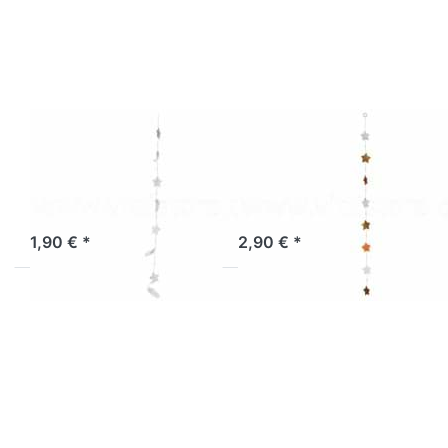
Muschelkette
Muschelkette
Sterne
Sterne
Federn weiß
kupfer-gold-
weiß
Muschelkette
Muschelkette
Sterne Federn
Sterne kupfer-
weiß
gold-weiß
Sofort versandfertig, Lieferzeit 1-3 Werktage.
Sofort versandfertig, Lieferzeit 1-3 Werktage.
1,90 € *
2,90 € *
Drücken Sie
Drücken Sie
ENTER für
ENTER für
mehr
mehr
Optionen zu
Optionen zu
Muschelkette
Muschelkette
Sterne lila
Sterne pink-
mit Federn
Federn