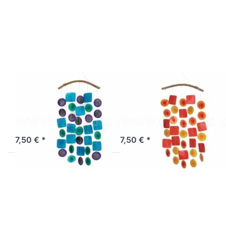
Optionen zu
Optionen zu
Muschelwindspiel
Muschelwindspiel
bicolor lila-
bicolor orange-
türkis-grün
rot-gelb
Muschelwindspiel
Muschelwindspiel
bicolor lila-
bicolor orange-
türkis-grün
rot-gelb
Artikel derzeit nicht verfügbar.
Sofort versandfertig, Lieferzeit 1-3 Werktage.
7,50 € *
7,50 € *
Drücken Sie
Drücken
ENTER für mehr
Sie
Optionen zu
ENTER
Muschelwindspiel
für mehr
geschwungen
Optionen
regenbogen
zu Kreise
und
Quadrate