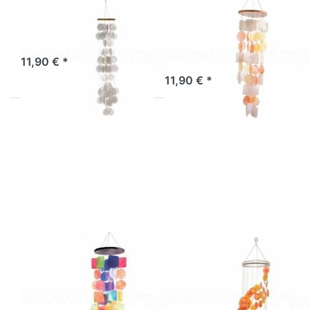
Muschelmobile
Muschelmobile
weiß 80 cm
rund gelb-
orange-natur
Artikel derzeit nicht verfügbar.
11,90 € *
Sofort versandfertig, Lieferzeit 1-3 Werktage.
11,90 € *
Drücken Sie
Drücken Sie
ENTER für
ENTER für
mehr Optionen
mehr Optionen
zu
zu
Muschelmobile
Muschelmobile
rund
Spirale Bicol.
regenbogen
rot-orange-
gelb
Muschelmobile
Muschelmobile
rund
Spirale Bicol.
regenbogen
rot-orange-gelb
Artikel derzeit nicht verfügbar.
Sofort versandfertig, Lieferzeit 1-3 Werktage.