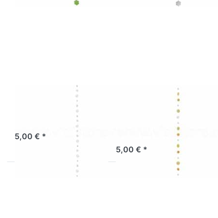
Drücken Sie
Drücken Sie
ENTER für
ENTER für
mehr
mehr
Optionen zu
Optionen zu
Muschelkette
Muschelkette
weiß 170 cm
weiß-
orange-gelb
Muschelkette
Muschelkette
weiß 170 cm
weiß-orange-
gelb
Sofort versandfertig, Lieferzeit 1-3 Werktage.
5,00 € *
Sofort versandfertig, Lieferzeit 1-3 Werktage.
5,00 € *
Drücken Sie
Drücken Sie
ENTER für
ENTER für
mehr Optionen
mehr Optionen
zu
zu
Muschelmobile
Muschelmobile
Spirale weiß
Spirale bicolor