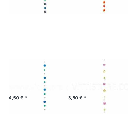
Drücken Sie
Drücken Sie
ENTER für
ENTER für mehr
mehr
Optionen zu
Optionen zu
Muschelkette
Muschelkette
Blume/Schmetter.
blau/türkis
gelb-pink
170 cm
Muschelkette
Muschelkette
blau/türkis 170
Blume/Schmetter.
cm
gelb-pink
Sofort versandfertig, Lieferzeit 1-3 Werktage.
Sofort versandfertig, Lieferzeit 1-3 Werktage.
4,50 € *
3,50 € *
Drücken Sie
Drücken Sie
ENTER für
ENTER für
mehr
mehr
Optionen zu
Optionen zu