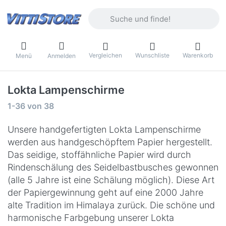
Geben Sie einen Suchbegriff ein. Währ
Vergleichen
Wunschliste
Warenkorb
Menü
Anmelden
Lokta Lampenschirme
Suchergebnisse:
1-36
von
38
Unsere handgefertigten Lokta Lampenschirme
werden aus handgeschöpftem Papier hergestellt.
Das seidige, stoffähnliche Papier wird durch
Rindenschälung des Seidelbastbusches gewonnen
(alle 5 Jahre ist eine Schälung möglich). Diese Art
der Papiergewinnung geht auf eine 2000 Jahre
alte Tradition im Himalaya zurück. Die schöne und
harmonische Farbgebung unserer Lokta