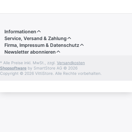
Informationen
Service, Versand & Zahlung
Firma, Impressum & Datenschutz
Newsletter abonnieren
* Alle Preise inkl. MwSt., zzgl.
Versandkosten
Shopsoftware
by SmartStore AG © 2026
Copyright © 2026 VittiStore. Alle Rechte vorbehalten.