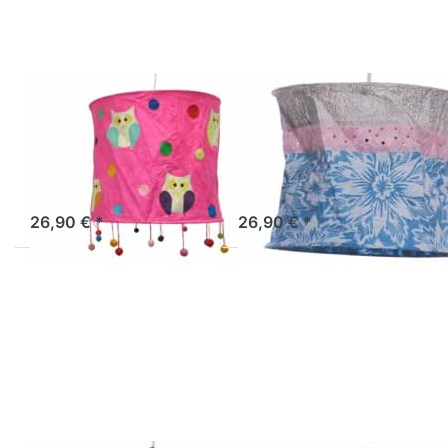
Eule pink
Haiti rosa-
türkis
LOKTA
LOKTA
Lokta
Lokta
Lampenschirm
Lampenschirm
Eule pink
Haiti rosa-türkis
Sofort versandfertig, Lieferzeit 1-3 Werktage.
Sofort versandfertig, Lieferzeit 1-3 Werktage.
26,90 € *
26,90 € *
Drücken Sie
Drücken Sie
ENTER für
ENTER für
mehr
mehr
Optionen zu
Optionen zu
Lokta
Lokta
Lampenschirm
Lampenschirm
Ireland grün-
Island natur-
natur
braun