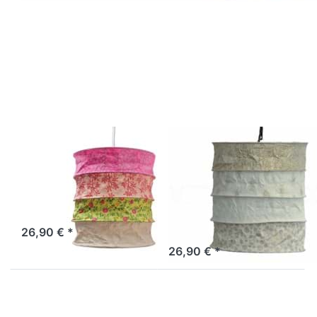
Drücken Sie
Drücken Sie
ENTER für
ENTER für
mehr
mehr
Optionen zu
Optionen zu
Lokta
Lokta
Lampenschirm
Lampenschirm
Cadiz
Calais natur-
gold
LOKTA
LOKTA
Lokta
Lokta
Lampenschirm
Lampenschirm
Cadiz
Calais natur-
gold
Sofort versandfertig, Lieferzeit 1-3 Werktage.
26,90 € *
Sofort versandfertig, Lieferzeit 1-3 Werktage.
26,90 € *
Drücken Sie
Drücken Sie
ENTER für
ENTER für
mehr
mehr