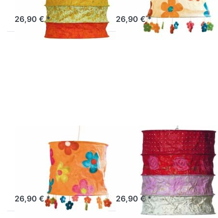
Artikel derzeit nicht verfügbar.
Sofort versandfertig, Lieferzeit 1-3 Werktage.
26,90 € *
26,90 € *
Drücken Sie
Drücken Sie
ENTER für
ENTER für
mehr
mehr
Optionen zu
Optionen zu
Lokta
Lokta
Lampenschirm
Lampenschirm
Blumen
Briton rot-
orange
weiß
LOKTA
LOKTA
Lokta
Lokta
Lampenschirm
Lampenschirm
Blumen orange
Briton rot-weiß
Sofort versandfertig, Lieferzeit 1-3 Werktage.
Sofort versandfertig, Lieferzeit 1-3 Werktage.
26,90 € *
26,90 € *