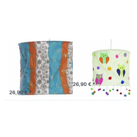
Optionen zu
Optionen zu
Lokta
Lokta
Lampenschirm
Lampenschirm
Delhi orange-
Eule natur
türkis
LOKTA
LOKTA
Lokta
Lokta
Lampenschirm
Lampenschirm
Delhi orange-
Eule natur
türkis
Sofort versandfertig, Lieferzeit 1-3 Werktage.
26,90 € *
Sofort versandfertig, Lieferzeit 1-3 Werktage.
26,90 € *
Drücken Sie
Drücken Sie
ENTER für
ENTER für
mehr
mehr
Optionen zu
Optionen zu
Lokta
Lokta
Lampenschirm
Lampenschirm