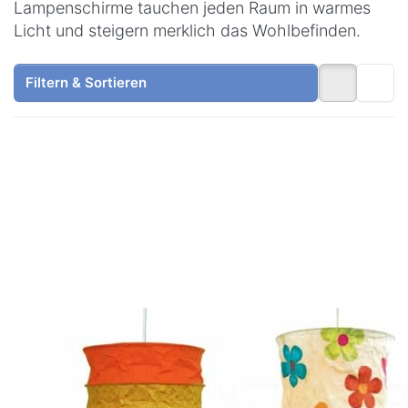
Lampenschirme tauchen jeden Raum in warmes
Licht und steigern merklich das Wohlbefinden.
Filtern & Sortieren
Drücken Sie
Drücken Sie
ENTER für
ENTER für
mehr
mehr
Optionen zu
Optionen zu
Lokta
Lokta
Lampenschirm
Lampenschirm
Bari orange
Blumen natur
LOKTA
LOKTA
Lokta
Lokta
Lampenschirm
Lampenschirm
Bari orange
Blumen natur