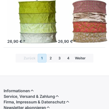
LOKTA
LOKTA
Lokta
Lokta
Lampenschirm
Lampenschirm
Ireland grün-
Island natur-
natur
braun
Sofort versandfertig, Lieferzeit 1-3 Werktage.
Sofort versandfertig, Lieferzeit 1-3 Werktage.
26,90 € *
26,90 € *
Zurück
1
2
3
4
Weiter
Informationen
Service, Versand & Zahlung
Firma, Impressum & Datenschutz
Newsletter abonnieren